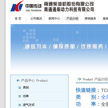
首 页
公司概况
新闻中心
产品介绍
营销服务
服
类别
快速链接：
TC
类 别：
功率
功 率：
全
进气方式