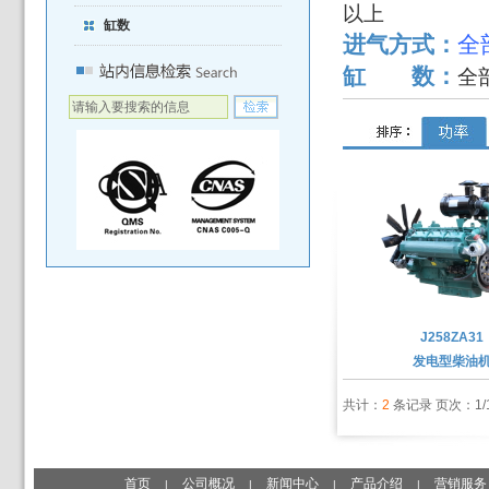
以上
缸数
进气方式：
缸 数：
全
J258ZA31
发电型柴油
共计：
2
条记录 页次：1/
首页
公司概况
新闻中心
产品介绍
营销服务
|
|
|
|