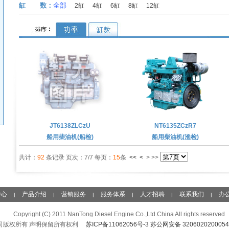
缸 数：
全部
2缸
4缸
6缸
8缸
12缸
JT6138ZLCzU
NT6135ZCzR7
船用柴油机(船检)
船用柴油机(渔检)
共计：
92
条记录 页次：7/7 每页：
15
条
<<
<
> >>
中心
产品介绍
营销服务
服务体系
人才招聘
联系我们
办
|
|
|
|
|
|
Copyright (C) 2011 NanTong Diesel Engine Co.,Ltd.China All rights reserved
司版权所有 声明保留所有权利
苏ICP备11062056号-3
苏公网安备 320602020005