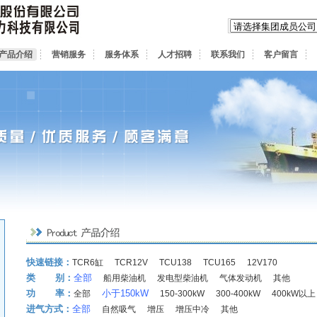
产品介绍
营销服务
服务体系
人才招聘
联系我们
客户留言
快速链接：
TCR6缸
TCR12V
TCU138
TCU165
12V170
类 别：
全部
船用柴油机
发电型柴油机
气体发动机
其他
功 率：
小于150kW
全部
150-300kW
300-400kW
400kW以上
进气方式：
全部
自然吸气
增压
增压中冷
其他