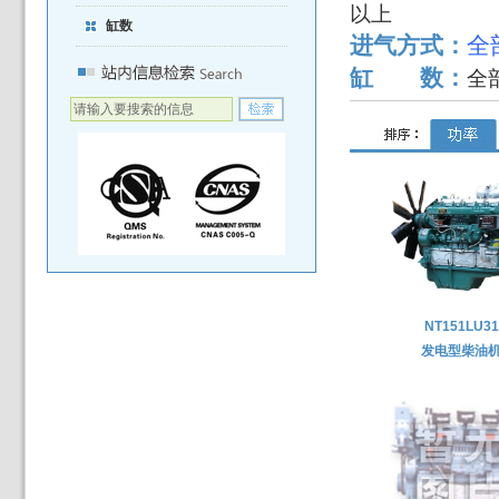
以上
缸数
进气方式：
缸 数：
全
NT151LU31
发电型柴油