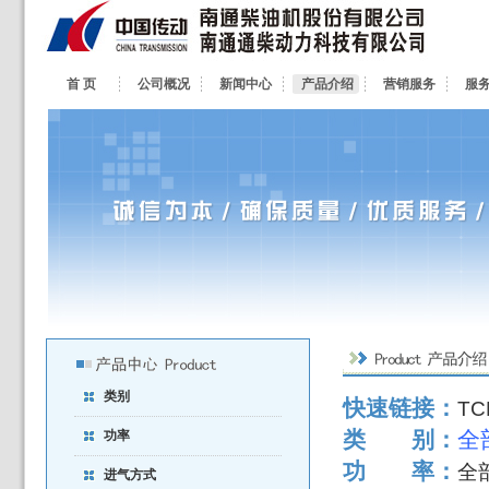
首 页
公司概况
新闻中心
产品介绍
营销服务
服
类别
快速链接：
TC
类 别：
功率
功 率：
全
进气方式