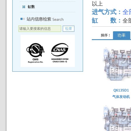
以上
缸数
进气方式：
缸 数：
全
Q6135D1
气体发动机