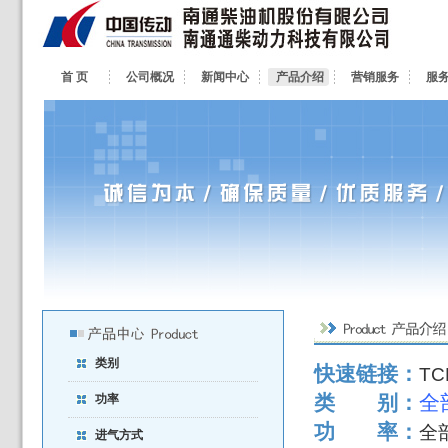
首 页
公司概况
新闻中心
产品介绍
营销服务
服
类别
快速链接：
TC
类 别：
功率
功 率：
全
进气方式