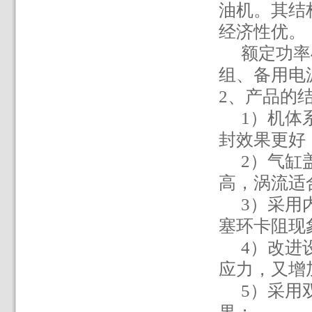
油机。其结
经济性优。
额定功率
组、备用电
2
、
产品的
1
）机体
封效果更好
2
）气缸
高，涡流适
3
）采用
塞环卡阻现
4
）改进
应力，又增
5
）采用