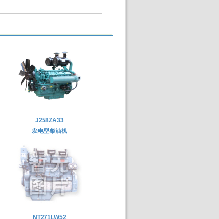
J258ZA33
发电型柴油机
NT271LW52