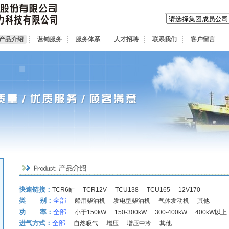
产品介绍
营销服务
服务体系
人才招聘
联系我们
客户留言
快速链接：
TCR6缸
TCR12V
TCU138
TCU165
12V170
类 别：
全部
船用柴油机
发电型柴油机
气体发动机
其他
功 率：
全部
小于150kW
150-300kW
300-400kW
400kW以上
进气方式：
全部
自然吸气
增压
增压中冷
其他