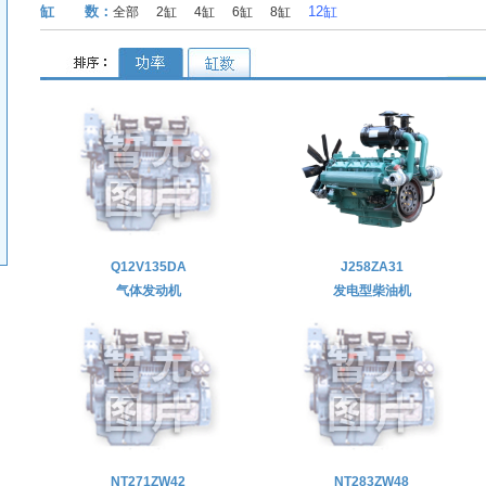
缸 数：
12缸
全部
2缸
4缸
6缸
8缸
Q12V135DA
J258ZA31
气体发动机
发电型柴油机
NT271ZW42
NT283ZW48