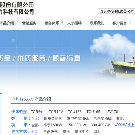
产品介绍
营销服务
服务体系
人才招聘
联系我们
客户留言
快速链接：
TCR6缸
TCR12V
TCU138
TCU165
12V170
类 别：
全部
船用柴油机
发电型柴油机
气体发动机
其他
功 率：
400kW以上
全部
小于150kW
150-300kW
300-400kW
进气方式：
全部
自然吸气
增压
增压中冷
其他