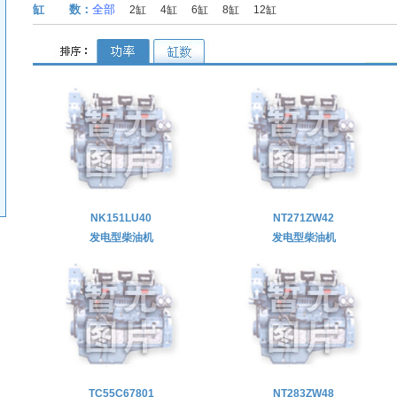
缸 数：
全部
2缸
4缸
6缸
8缸
12缸
NK151LU40
NT271ZW42
发电型柴油机
发电型柴油机
TC55C67801
NT283ZW48